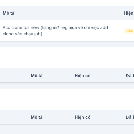
Mô tả
Hiện
Acc clone tds new (hàng mới reg mua về chỉ việc add
Còn l
clone vào chạy job)
Mô tả
Hiện có
Đã 
Mô tả
Hiện có
Đã 